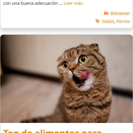
con una buena adecuación …
Leer más
Categorías
Bienestar
Etiquetas
Gatos
,
Perros