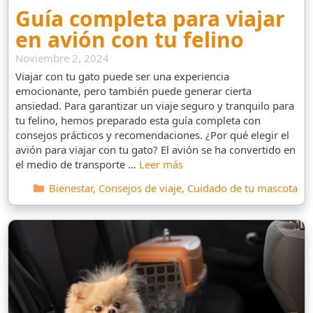
Guía completa para viajar
en avión con tu felino
Noviembre 2, 2024
Viajar con tu gato puede ser una experiencia
emocionante, pero también puede generar cierta
ansiedad. Para garantizar un viaje seguro y tranquilo para
tu felino, hemos preparado esta guía completa con
consejos prácticos y recomendaciones. ¿Por qué elegir el
avión para viajar con tu gato? El avión se ha convertido en
el medio de transporte …
Leer más
Categorías
Bienestar
,
Consejos de viaje
,
Cuidado de tu mascota