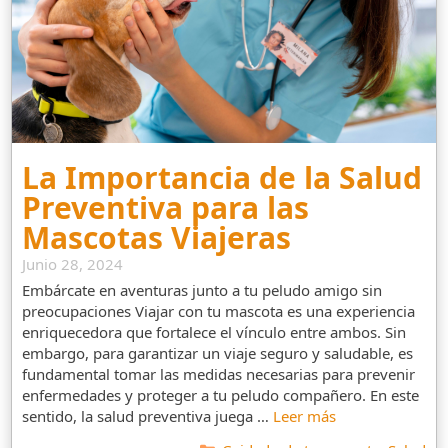
La Importancia de la Salud
Preventiva para las
Mascotas Viajeras
Junio 28, 2024
Embárcate en aventuras junto a tu peludo amigo sin
preocupaciones Viajar con tu mascota es una experiencia
enriquecedora que fortalece el vínculo entre ambos. Sin
embargo, para garantizar un viaje seguro y saludable, es
fundamental tomar las medidas necesarias para prevenir
enfermedades y proteger a tu peludo compañero. En este
sentido, la salud preventiva juega …
Leer más
Categorías