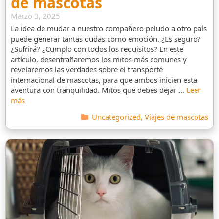
de mascotas
Marzo 3, 2025
La idea de mudar a nuestro compañero peludo a otro país
puede generar tantas dudas como emoción. ¿Es seguro?
¿Sufrirá? ¿Cumplo con todos los requisitos? En este
artículo, desentrañaremos los mitos más comunes y
revelaremos las verdades sobre el transporte
internacional de mascotas, para que ambos inicien esta
aventura con tranquilidad. Mitos que debes dejar …
Leer
más
Categorías
Uncategorized
,
Viajes de mascotas