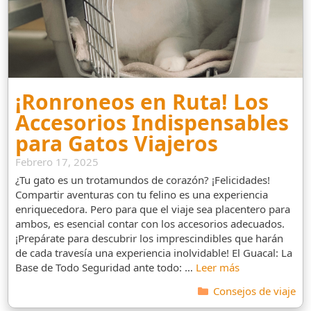
¡Ronroneos en Ruta! Los
Accesorios Indispensables
para Gatos Viajeros
Febrero 17, 2025
¿Tu gato es un trotamundos de corazón? ¡Felicidades!
Compartir aventuras con tu felino es una experiencia
enriquecedora. Pero para que el viaje sea placentero para
ambos, es esencial contar con los accesorios adecuados.
¡Prepárate para descubrir los imprescindibles que harán
de cada travesía una experiencia inolvidable! El Guacal: La
Base de Todo Seguridad ante todo: …
Leer más
Categorías
Consejos de viaje