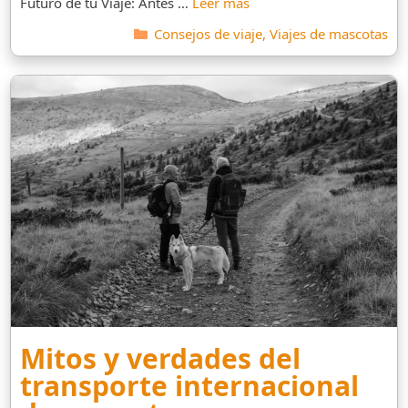
Futuro de tu Viaje: Antes …
Leer más
Categorías
Consejos de viaje
,
Viajes de mascotas
Mitos y verdades del
transporte internacional