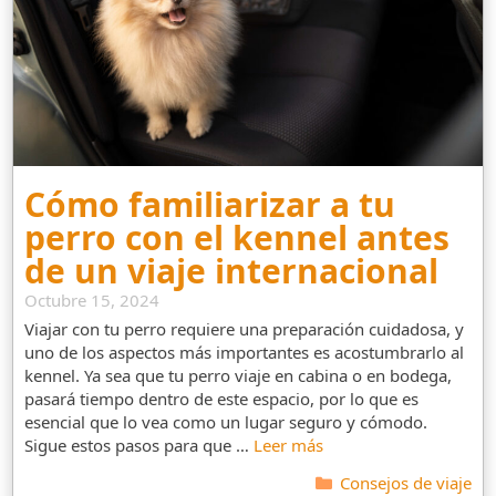
Cómo familiarizar a tu
perro con el kennel antes
de un viaje internacional
Octubre 15, 2024
Viajar con tu perro requiere una preparación cuidadosa, y
uno de los aspectos más importantes es acostumbrarlo al
kennel. Ya sea que tu perro viaje en cabina o en bodega,
pasará tiempo dentro de este espacio, por lo que es
esencial que lo vea como un lugar seguro y cómodo.
Sigue estos pasos para que …
Leer más
Categorías
Consejos de viaje