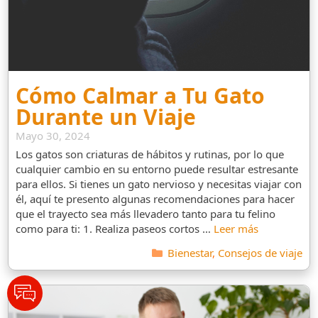
Cómo Calmar a Tu Gato
Durante un Viaje
Mayo 30, 2024
Los gatos son criaturas de hábitos y rutinas, por lo que
cualquier cambio en su entorno puede resultar estresante
para ellos. Si tienes un gato nervioso y necesitas viajar con
él, aquí te presento algunas recomendaciones para hacer
que el trayecto sea más llevadero tanto para tu felino
como para ti: 1. Realiza paseos cortos …
Leer más
Categorías
Bienestar
,
Consejos de viaje