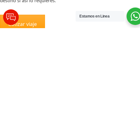
destino si así lo requieres.
Estamos en Linea
Cotizar viaje
¿Qué mascotas transportamos?
NUESTRO EQUIPO DE EXPERTOS TE
GUIARÁ
Gestionamos el reencuentro en el exterior con tus felinos y
caninos mayores a 6 meses que se encuentra bien de salud y su
veterinario lo aprueba todas las mascotas pueden viajar. Es
importantes que no tengan complicaciones cardíacas, no tengan
sobre peso, tengan sus vacunas al día y estén desparasitados.
Sin embargo, si tienes otro tipo de mascota, nuestro equipo de