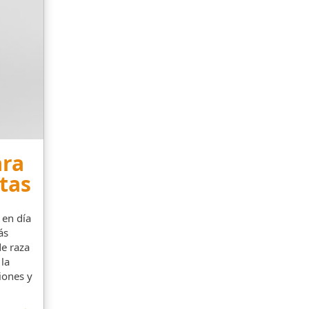
ara
tas
 en día
ás
e raza
 la
iones y