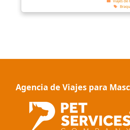
Categoría
Viajes de
Etiqu
Braqu
Agencia de Viajes para Mas