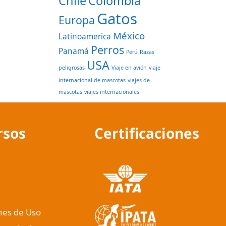
Chile
Colombia
Gatos
Europa
México
Latinoamerica
Perros
Panamá
Perú
Razas
USA
peligrosas
Viaje en avión
viaje
internacional de mascotas
viajes de
mascotas
viajes internacionales
rsos
Certificaciones
nes de Uso