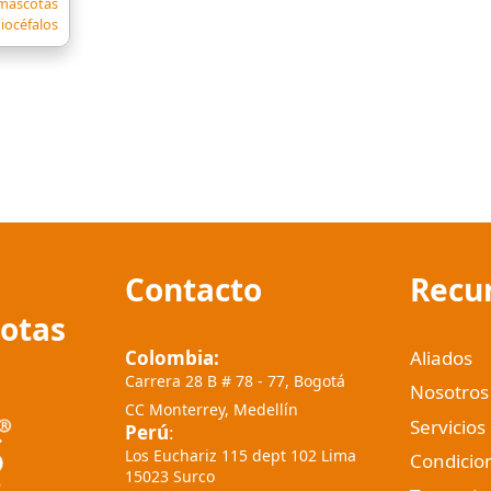
s
 mascotas
etas
iocéfalos
Contacto
Recu
cotas
Colombia:
Aliados
Carrera 28 B # 78 - 77, Bogotá
Nosotros
CC Monterrey, Medellín
Servicios
Perú
:
Los Euchariz 115 dept 102 Lima
Condicio
15023 Surco