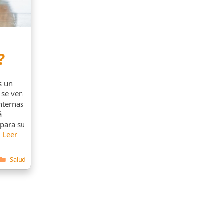
?
s un
 se ven
nternas
á
 para su
…
Leer
Categorías
Salud