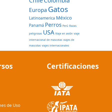
Chile
Colombia
Gatos
Europa
México
Latinoamerica
Perros
Panamá
Perú
Razas
USA
peligrosas
Viaje en avión
viaje
internacional de mascotas
viajes de
mascotas
viajes internacionales
rsos
Certificaciones
nes de Uso