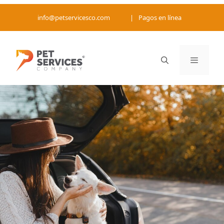
Saltar
info@petservicesco.com
|
Pagos en línea
al
contenido
Menú