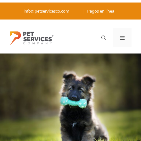
Saltar
info@petservicesco.com
|
Pagos en línea
al
contenido
Menú