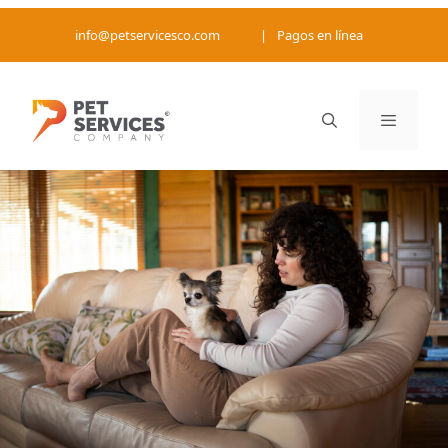
Saltar
info@petservicesco.com
|
Pagos en línea
al
contenido
Menú