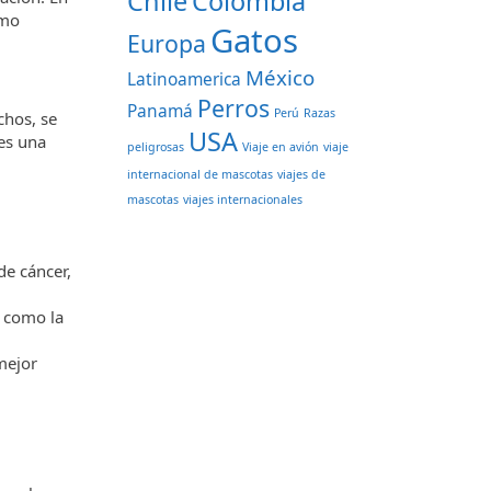
Chile
Colombia
ómo
Gatos
Europa
México
Latinoamerica
Perros
Panamá
Perú
Razas
chos, se
USA
 es una
peligrosas
Viaje en avión
viaje
internacional de mascotas
viajes de
mascotas
viajes internacionales
de cáncer,
 como la
mejor