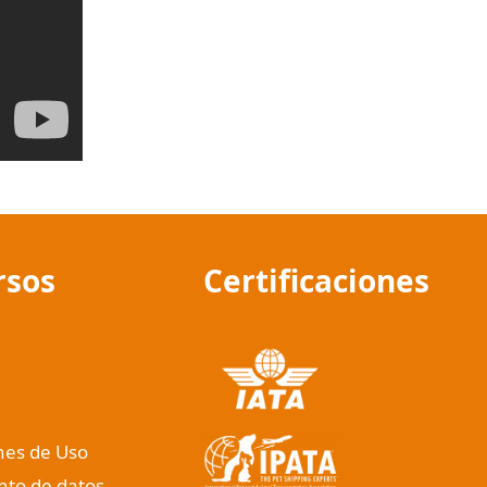
rsos
Certificaciones
nes de Uso
nto de datos