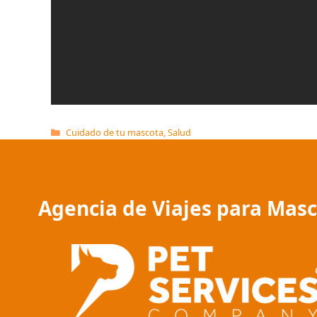
Categorías
Cuidado de tu mascota
,
Salud
Agencia de Viajes para Mas