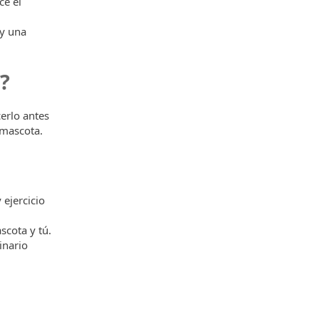
ce el
 y una
?
erlo antes
mascota.
 ejercicio
scota y tú.
inario