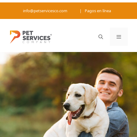
Saltar
info@petservicesco.com
|
Pagos en línea
al
contenido
Menú