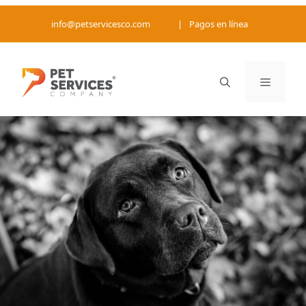
Saltar
info@petservicesco.com
|
Pagos en línea
al
contenido
Menú