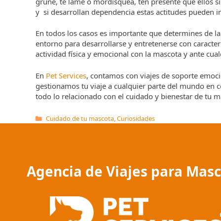
gruñe, te lame o mordisquea, ten presente que ellos s
y si desarrollan dependencia estas actitudes pueden in
En todos los casos es importante que determines de la 
entorno para desarrollarse y entretenerse con caracter
actividad física y emocional con la mascota y ante cu
En
Pet Services
, contamos con viajes de soporte emoc
gestionamos tu viaje a cualquier parte del mundo en 
todo lo relacionado con el cuidado y bienestar de tu
Categorías
Cuidado de tu mascota
,
Curiosidades
Agencia de Viajes para Mas