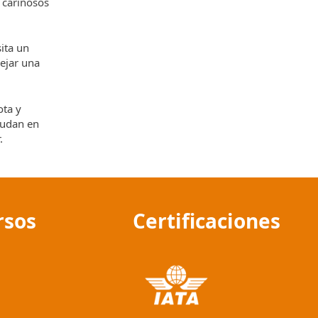
 cariñosos
ita un
nejar una
ota y
yudan en
r.
rsos
Certificaciones