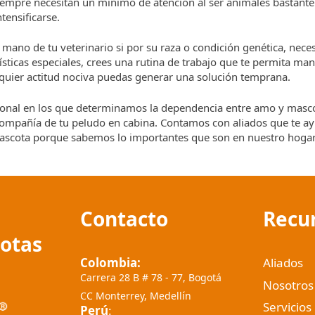
iempre necesitan un mínimo de atención al ser animales bastante
tensificarse.
mano de tu veterinario si por su raza o condición genética, neces
ísticas especiales, crees una rutina de trabajo que te permita ma
alquier actitud nociva puedas generar una solución temprana.
ional en los que determinamos la dependencia entre amo y masc
compañía de tu peludo en cabina. Contamos con aliados que te a
 mascota porque sabemos lo importantes que son en nuestro hoga
Contacto
Recu
cotas
Colombia:
Aliados
Carrera 28 B # 78 - 77, Bogotá
Nosotros
CC Monterrey, Medellín
Servicios
Perú
: