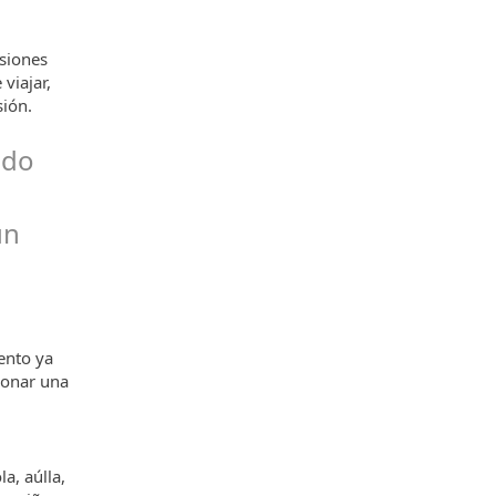
asiones
viajar,
sión.
udo
un
a
ento ya
ionar una
a, aúlla,