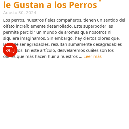
le Gustan a los Perros
Agosto 30, 2024
Los perros, nuestros fieles compañeros, tienen un sentido del
olfato increíblemente desarrollado. Este superpoder les
permite percibir un mundo de aromas que nosotros ni
siquiera imaginamos. Sin embargo, hay ciertos olores que,
lejos de ser agradables, resultan sumamente desagradables
para ellos. En este artículo, desvelaremos cuáles son los
olores que más hacen huir a nuestros …
Leer más
Categorías
Cuidado de tu mascota
,
Salud
Buscar
Buscar: