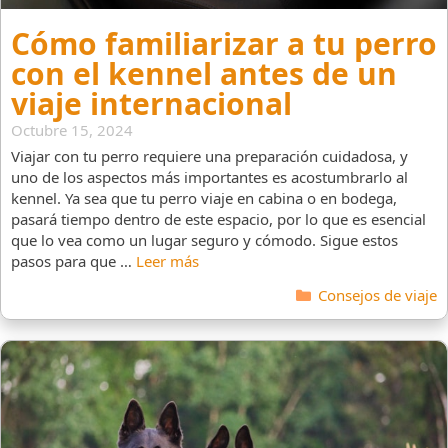
Cómo familiarizar a tu perro
con el kennel antes de un
viaje internacional
Octubre 15, 2024
Viajar con tu perro requiere una preparación cuidadosa, y
uno de los aspectos más importantes es acostumbrarlo al
kennel. Ya sea que tu perro viaje en cabina o en bodega,
pasará tiempo dentro de este espacio, por lo que es esencial
que lo vea como un lugar seguro y cómodo. Sigue estos
pasos para que …
Leer más
Categorías
Consejos de viaje